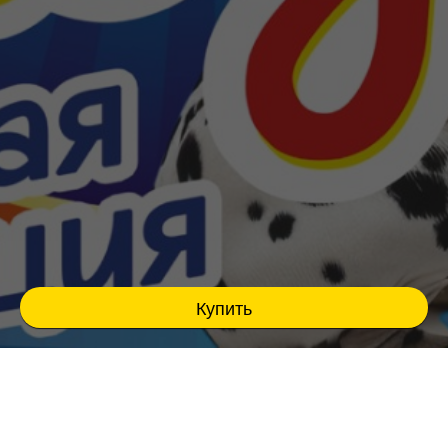
Купить
Театрально-цирковое шоу для всей семьи !
Лабубу в цирке "Пушистая Революция"
Уникальный формат семейного развлечения,
яркие номера с четвероногими друзьями,