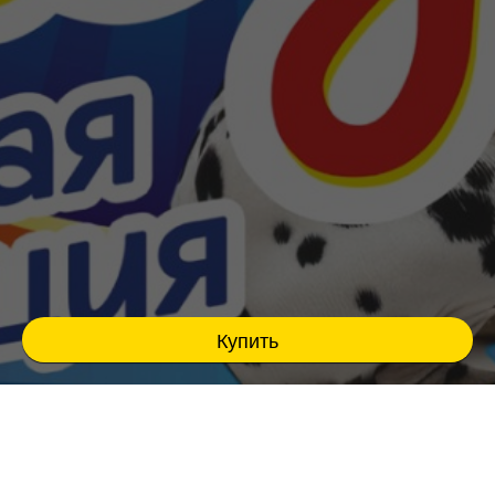
Купить
Театрально-цирковое шоу для всей семьи !
Лабубу в цирке "Пушистая Революция"
Уникальный формат семейного развлечения,
яркие номера с четвероногими друзьями,